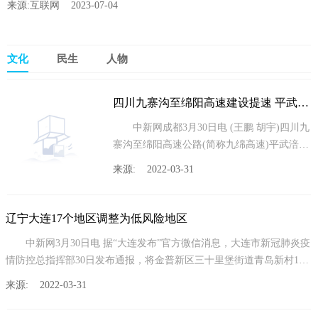
来源:互联网 2023-07-04
文化
民生
人物
四川九寨沟至绵阳高速建设提速 平武涪江特大桥主桥顺利合龙
中新网成都3月30日电 (王鹏 胡宇)四川九
寨沟至绵阳高速公路(简称九绵高速)平武涪江
特大桥主桥30日顺利合龙，标志着九绵高速建
来源: 2022-03-31
设取得
辽宁大连17个地区调整为低风险地区
中新网3月30日电 据“大连发布”官方微信消息，大连市新冠肺炎疫
情防控总指挥部30日发布通报，将金普新区三十里堡街道青岛新村10
号楼
来源: 2022-03-31