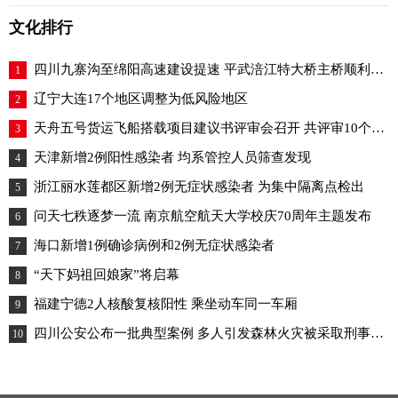
31日20时在牡丹江
文化排行
四川九寨沟至绵阳高速建设提速 平武涪江特大桥主桥顺利合龙
1
辽宁大连17个地区调整为低风险地区
2
天舟五号货运飞船搭载项目建议书评审会召开 共评审10个项目
3
天津新增2例阳性感染者 均系管控人员筛查发现
4
浙江丽水莲都区新增2例无症状感染者 为集中隔离点检出
5
问天七秩逐梦一流 南京航空航天大学校庆70周年主题发布
6
海口新增1例确诊病例和2例无症状感染者
7
“天下妈祖回娘家”将启幕
8
福建宁德2人核酸复核阳性 乘坐动车同一车厢
9
四川公安公布一批典型案例 多人引发森林火灾被采取刑事措施
10