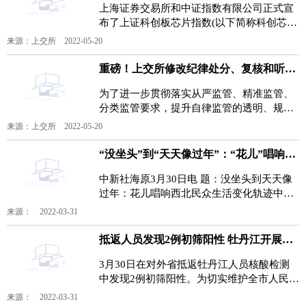
上海证券交易所和中证指数有限公司正式宣
布了上证科创板芯片指数(以下简称科创芯
片)的发布安排。经流动性筛选后，科创芯片
来源：上交所 2022-05-20
选取不超过50只市
重磅！上交所修改纪律处分、复核和听证3项业务规则
为了进一步贯彻落实从严监管、精准监管、
分类监管要求，提升自律监管的透明、规
范、高效和便利，上海证券交易所(以下简称
来源：上交所 2022-05-20
上交所)拟对《上海
“没坐头”到“天天像过年”：“花儿”唱响西北民众生活变化轨迹
中新社海原3月30日电 题：没坐头到天天像
过年：花儿唱响西北民众生活变化轨迹中新
社记者 于晶哎，哎呀呀，海原是宁夏的美食
来源： 2022-03-31
良城呦，羊羔
抵返人员发现2例初筛阳性 牡丹江开展区域核酸检测
3月30日在对外省抵返牡丹江人员核酸检测
中发现2例初筛阳性。为切实维护全市人民身
体健康，牡丹江市防指决定3月30日20时至
来源： 2022-03-31