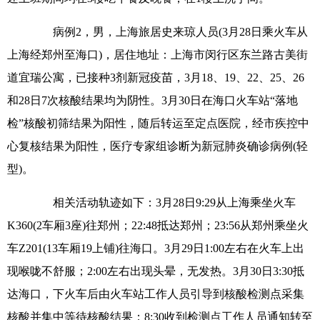
病例2，男，上海旅居史来琼人员(3月28日乘火车从
上海经郑州至海口)，居住地址：上海市闵行区东兰路古美街
道宜瑞公寓，已接种3剂新冠疫苗，3月18、19、22、25、26
和28日7次核酸结果均为阴性。3月30日在海口火车站“落地
检”核酸初筛结果为阳性，随后转运至定点医院，经市疾控中
心复核结果为阳性，医疗专家组诊断为新冠肺炎确诊病例(轻
型)。
相关活动轨迹如下：3月28日9:29从上海乘坐火车
K360(2车厢3座)往郑州；22:48抵达郑州；23:56从郑州乘坐火
车Z201(13车厢19上铺)往海口。3月29日1:00左右在火车上出
现喉咙不舒服；2:00左右出现头晕，无发热。3月30日3:30抵
达海口，下火车后由火车站工作人员引导到核酸检测点采集
核酸并集中等待核酸结果；8:30收到检测点工作人员通知转至