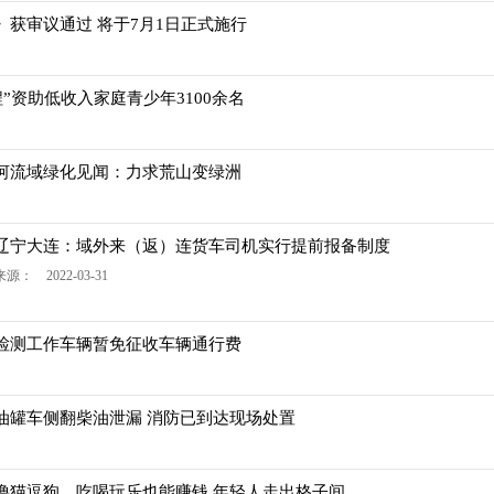
获审议通过 将于7月1日正式施行
程”资助低收入家庭青少年3100余名
河流域绿化见闻：力求荒山变绿洲
辽宁大连：域外来（返）连货车司机实行提前报备制度
来源： 2022-03-31
检测工作车辆暂免征收车辆通行费
油罐车侧翻柴油泄漏 消防已到达现场处置
撸猫逗狗、吃喝玩乐也能赚钱 年轻人走出格子间