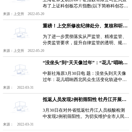
布了上证科创板芯片指数(以下简称科创芯
片)的发布安排。经流动性筛选后，科创芯片
来源：上交所 2022-05-20
选取不超过50只市
重磅！上交所修改纪律处分、复核和听证3项业务规则
为了进一步贯彻落实从严监管、精准监管、
分类监管要求，提升自律监管的透明、规
范、高效和便利，上海证券交易所(以下简称
来源：上交所 2022-05-20
上交所)拟对《上海
“没坐头”到“天天像过年”：“花儿”唱响西北民众生活变化轨迹
中新社海原3月30日电 题：没坐头到天天像
过年：花儿唱响西北民众生活变化轨迹中新
社记者 于晶哎，哎呀呀，海原是宁夏的美食
来源： 2022-03-31
良城呦，羊羔
抵返人员发现2例初筛阳性 牡丹江开展区域核酸检测
3月30日在对外省抵返牡丹江人员核酸检测
中发现2例初筛阳性。为切实维护全市人民身
体健康，牡丹江市防指决定3月30日20时至
来源： 2022-03-31
31日20时在牡丹江