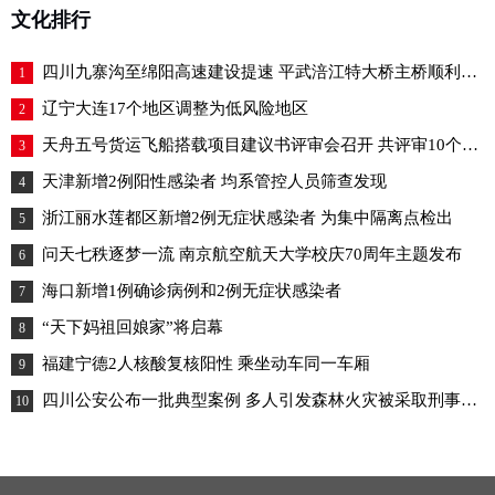
文化排行
四川九寨沟至绵阳高速建设提速 平武涪江特大桥主桥顺利合龙
1
辽宁大连17个地区调整为低风险地区
2
天舟五号货运飞船搭载项目建议书评审会召开 共评审10个项目
3
天津新增2例阳性感染者 均系管控人员筛查发现
4
浙江丽水莲都区新增2例无症状感染者 为集中隔离点检出
5
问天七秩逐梦一流 南京航空航天大学校庆70周年主题发布
6
海口新增1例确诊病例和2例无症状感染者
7
“天下妈祖回娘家”将启幕
8
福建宁德2人核酸复核阳性 乘坐动车同一车厢
9
四川公安公布一批典型案例 多人引发森林火灾被采取刑事措施
10