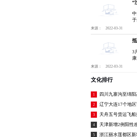
“
中
于
来源： 2022-03-31
抵
3
康
来源： 2022-03-31
文化排行
四川九寨沟至绵阳
1
辽宁大连17个地
2
天舟五号货运飞船
3
天津新增2例阳性
4
浙江丽水莲都区新
5