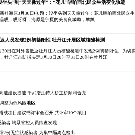
没坐头”到“天天像过年”：“花儿”唱响西北民众生活变化轨迹
新社海原3月30日电 题：没坐头到天天像过年：花儿唱响西北民众
晶哎，哎呀呀，海原是宁夏的美食良城呦，羊羔
返人员发现2例初筛阳性 牡丹江开展区域核酸检测
月30日在对外省抵返牡丹江人员核酸检测中发现2例初筛阳性。为切
，牡丹江市防指决定3月30日20时至31日20时在牡丹江
高速建设提速 平武涪江特大桥主桥顺利合龙
区调整为低风险地区
搭载项目建议书评审会召开 共评审10个项目
感染者 均系管控人员筛查发现
增2例无症状感染者 为集中隔离点检出