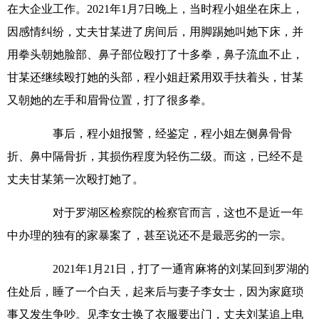
在大企业工作。2021年1月7日晚上，当时程小姐坐在床上，
因感情纠纷，丈夫甘某进了房间后，用脚踢她叫她下床，并
用拳头朝她脸部、鼻子部位殴打了十多拳，鼻子流血不止，
甘某还继续殴打她的头部，程小姐赶紧用双手扶着头，甘某
又朝她的左手和眉骨位置，打了很多拳。
事后，程小姐报警，经鉴定，程小姐左侧鼻骨骨
折、鼻中隔骨折，其损伤程度为轻伤二级。而这，已经不是
丈夫甘某第一次殴打她了。
对于罗湖区检察院的检察官而言，这也不是近一年
中办理的独有的家暴案了，甚至说还不是最恶劣的一宗。
2021年1月21日，打了一通宵麻将的刘某回到罗湖的
住处后，睡了一个白天，起来后与妻子李女士，因为家庭琐
事又发生争吵。见李女士换了衣服要出门，丈夫刘某追上电