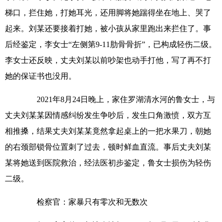
梯口，拦住她，打她耳光，还用脚将她踹得坐在地上、哭了
起来。刘某还要接着打她，被小孩从家里跑出来拦住了。事
后经鉴定，李女士“左侧第9-11肋骨骨折”，已构成轻伤二级。
李女士还反映，丈夫刘某以前吵架也动手打他，写了再不打
她的保证书也没用。
2021年8月24日晚上，家住罗湖清水河的鲁女士，与
丈夫刘某某因情感纠纷发生争吵后，发生口角激愤，双方互
相推搡，结果丈夫刘某某竟然拿起桌上的一把水果刀，朝她
的右颈部锁骨位置刺了过去，顿时鲜血直流。事后丈夫刘某
某将她送到医院救治，经法医初步鉴定，鲁女士损伤为轻伤
二级。
检察官：家暴只有零次和无数次