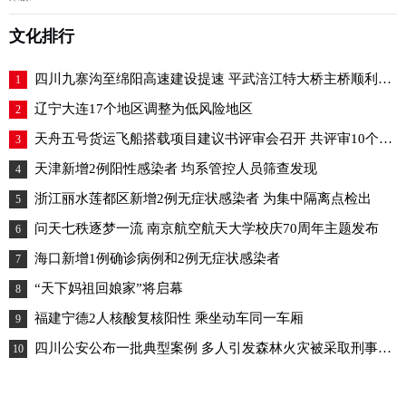
31日20时在牡丹江
文化排行
四川九寨沟至绵阳高速建设提速 平武涪江特大桥主桥顺利合龙
1
辽宁大连17个地区调整为低风险地区
2
天舟五号货运飞船搭载项目建议书评审会召开 共评审10个项目
3
天津新增2例阳性感染者 均系管控人员筛查发现
4
浙江丽水莲都区新增2例无症状感染者 为集中隔离点检出
5
问天七秩逐梦一流 南京航空航天大学校庆70周年主题发布
6
海口新增1例确诊病例和2例无症状感染者
7
“天下妈祖回娘家”将启幕
8
福建宁德2人核酸复核阳性 乘坐动车同一车厢
9
四川公安公布一批典型案例 多人引发森林火灾被采取刑事措施
10