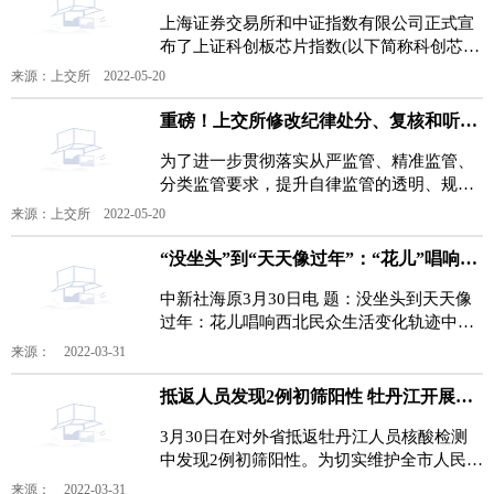
上海证券交易所和中证指数有限公司正式宣
布了上证科创板芯片指数(以下简称科创芯
片)的发布安排。经流动性筛选后，科创芯片
来源：上交所 2022-05-20
选取不超过50只市
重磅！上交所修改纪律处分、复核和听证3项业务规则
为了进一步贯彻落实从严监管、精准监管、
分类监管要求，提升自律监管的透明、规
范、高效和便利，上海证券交易所(以下简称
来源：上交所 2022-05-20
上交所)拟对《上海
“没坐头”到“天天像过年”：“花儿”唱响西北民众生活变化轨迹
中新社海原3月30日电 题：没坐头到天天像
过年：花儿唱响西北民众生活变化轨迹中新
社记者 于晶哎，哎呀呀，海原是宁夏的美食
来源： 2022-03-31
良城呦，羊羔
抵返人员发现2例初筛阳性 牡丹江开展区域核酸检测
3月30日在对外省抵返牡丹江人员核酸检测
中发现2例初筛阳性。为切实维护全市人民身
体健康，牡丹江市防指决定3月30日20时至
来源： 2022-03-31